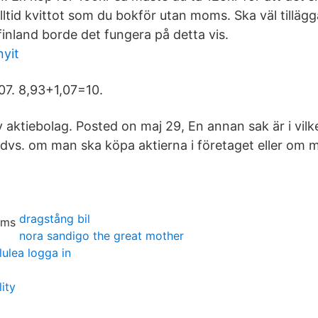
alltid kvittot som du bokför utan moms. Ska väl tillägga
finland borde det fungera på detta vis.
nyit
,07. 8,93+1,07=10.
v aktiebolag. Posted on maj 29, En annan sak är i vi
 dvs. om man ska köpa aktierna i företaget eller om
dragstång bil
nora sandigo the great mother
lulea logga in
ity