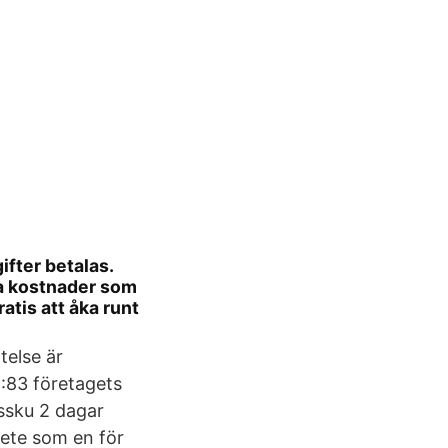
ifter betalas.
ra kostnader som
atis att åka runt
telse är
4:83 företagets
ssku 2 dagar
bete som en för