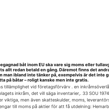
egagnad båt inom EU ska vare sig moms eller tullavg
ts allt redan betald en gång. Däremot finns det and
 man ibland inte tänker på, exempelvis är det inte gr
tta på båtar – roligt kanske men inte gratis.
s tillämplighet vid företagsförvärv . en inkråmsöverlå
lagets inkråm, det vill säga inventarier,. 33 SOU 197
r viktiga, men även skatteskulder, moms, leverantör
ngar till moms på aktier för att få utdelning: Hemar