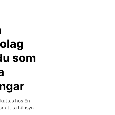
a
bolag
 du som
a
gångar
skattas hos En
or att ta hänsyn