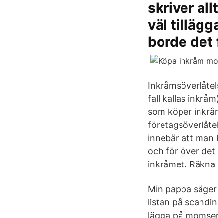
skriver al
väl tillägg
borde det 
Inkråmsöverlåtels
fall kallas inkråm
som köper inkråm
företagsöverlåte
innebär att man k
och för över det 
inkråmet. Räkna u
Min pappa säger a
listan på scandi
lägga på momsen.