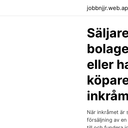
jobbnjjr.web.a
Säljare
bolage
eller 
köpare
inkråme
När inkråmet är 
försäljning av e
till och fundera i