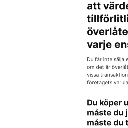
att värd
tillförli
överlåte
varje en
Du får inte sälj
om det är överlå
vissa transaktio
företagets varul
Du köper u
måste du j
måste du t