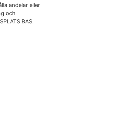
lla andelar eller
ng och
ADSPLATS BAS.