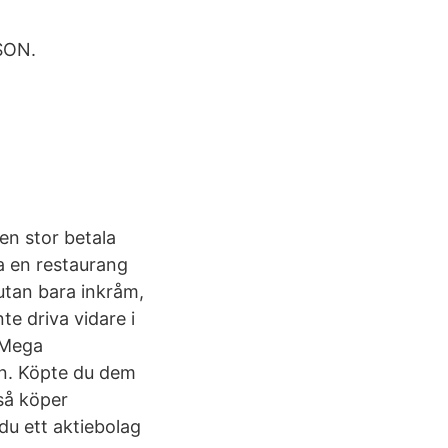
SON.
en stor betala
a en restaurang
 utan bara inkråm,
te driva vidare i
l Mega
in. Köpte du dem
så köper
du ett aktiebolag