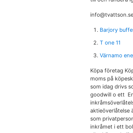
info@tvattson.s
Barjory buffe
T one 11
Värnamo ene
Köpa företag Köp
moms på köpeskil
som idag drivs so
goodwill o ett En
inkråmsöverlåtels
aktieöverlåtelse
som privatperson
inkråmet i ett bo