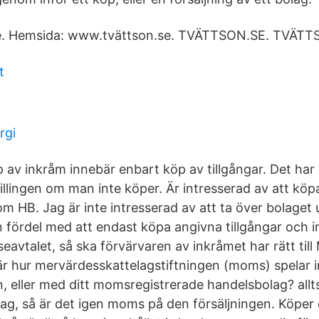
e. Hemsida: www.tvättson.se. TVÄTTSON.SE. TVÄTT
t
rgi
 av inkråm innebär enbart köp av tillgångar. Det har 
lingen om man inte köper. Är intresserad av att köp
m HB. Jag är inte intresserad av att ta över bolaget
 fördel med att endast köpa angivna tillgångar och in
eavtalet, så ska förvärvaren av inkråmet har rätt til
 är hur mervärdesskattelagstiftningen (moms) spelar 
, eller med ditt momsregistrerade handelsbolag? allt
lag, så är det igen moms på den försäljningen. Köper 