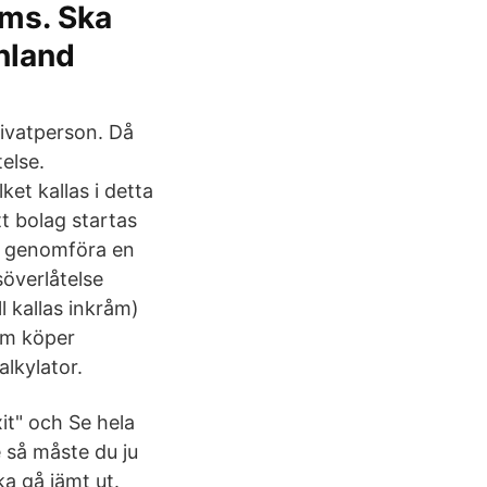
oms. Ska
inland
rivatperson. Då
else.
et kallas i detta
tt bolag startas
tt genomföra en
söverlåtelse
l kallas inkråm)
som köper
lkylator.
it" och Se hela
 så måste du ju
a gå jämt ut.