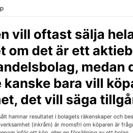
pp
n vill oftast sälja hel
t om det är ett aktie
handelsbolag, medan
 kanske bara vill köp
t, det vill säga till
sålt hamnar resultatet i bolagets räkenskaper och be
n verksamhet (inkråm) är momsfri om köparen är fråg
genom inför ett köp, eller en försäljning av ett bolag.