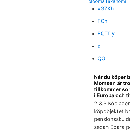
blooms taxanomi
vGZKh
FGh
EQTDy
zl
QG
Når du köper b
Momsen är tro
tillkommer som
i Europa och ti
2.3.3 Köplagen
köpobjektet bo
pensionsskulde
sedan Spara pe