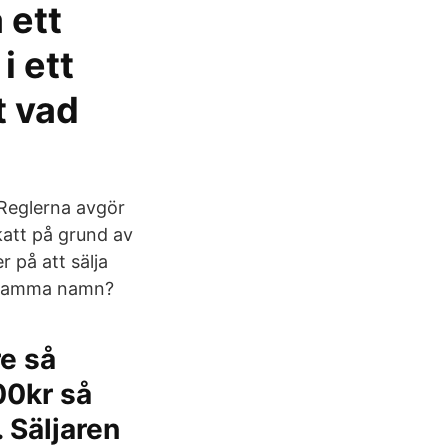
 ett
i ett
t vad
 Reglerna avgör
katt på grund av
 på att sälja
er samma namn?
e så
00kr så
. Säljaren