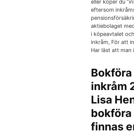
eller köper du ”i
eftersom inkråms
pensionsförsäkrin
aktiebolaget med
i köpeavtalet och
inkråm, För att 
Har läst att man
Bokföra 
inkråm 
Lisa Hen
bokföra
finnas e