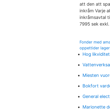
att den att spa
inkråm Varje a
inkråmsavtal t
7995 sek exkl.
Fonder med am
oppettider lage
Hog likviditet
Vattenverksa
Miesten vuor
Bokfort vard
General elect
Marionette 