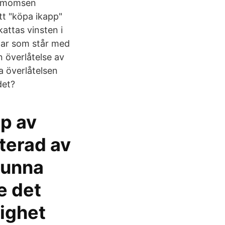
ör momsen
tt "köpa ikapp"
attas vinsten i
gar som står med
n överlåtelse av
a överlåtelsen
det?
öp av
terad av
kunna
e det
lighet