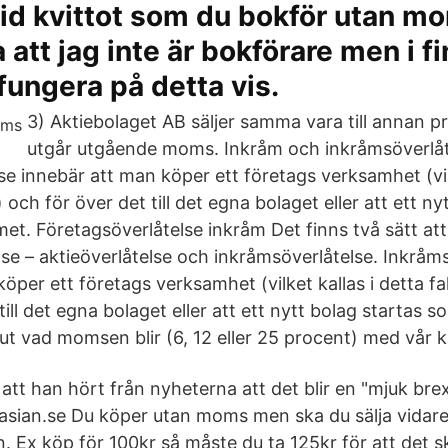
ltid kvittot som du bokför utan m
a att jag inte är bokförare men i f
fungera på detta vis.
3) Aktiebolaget AB säljer samma vara till annan p
utgår utgående moms. Inkråm och inkråmsöverlåt
e innebär att man köper ett företags verksamhet (vilk
) och för över det till det egna bolaget eller att ett ny
et. Företagsöverlåtelse inkråm Det finns två sätt a
lse – aktieöverlåtelse och inkråmsöverlåtelse. Inkråm
öper ett företags verksamhet (vilket kallas i detta fal
till det egna bolaget eller att ett nytt bolag startas 
t vad momsen blir (6, 12 eller 25 procent) med vår ka
tt han hört från nyheterna att det blir en "mjuk brex
nasian.se Du köper utan moms men ska du sälja vidare
 Ex köp för 100kr så måste du ta 125kr för att det sk