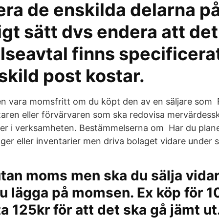
era de enskilda delarna på
tligt sätt dvs endera att det 
lseavtal finns specificera
skild post kostar.
a en vara momsfritt om du köpt den av en säljare som
taren eller förvärvaren som ska redovisa mervärdess
ner i verksamheten. Bestämmelserna om Har du planer
ager eller inventarier men driva bolaget vidare und
tan moms men ska du sälja vidar
u lägga på momsen. Ex köp för 1
a 125kr för att det ska gå jämt ut