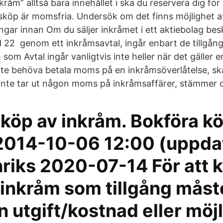
nkråm” alltså bara innehållet i ska du reservera dig f
köp är momsfria. Undersök om det finns möjlighet a
gar innan Om du säljer inkråmet i ett aktiebolag besk
 22 genom ett inkråmsavtal, ingår enbart de tillgån
 som Avtal ingår vanligtvis inte heller när det gäller e
inte behöva betala moms på en inkråmsöverlåtelse, sk
 inte tar ut någon moms på inkråmsaffärer, stämmer 
köp av inkråm. Bokföra k
‎2014-10-06 12:00 (uppda
riks ‎2020-07-14 För att 
 inkråm som tillgång måst
n utgift/kostnad eller möj