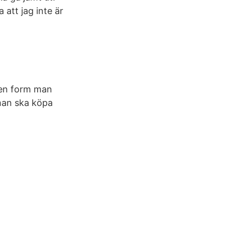
 att jag inte är
lken form man
 man ska köpa