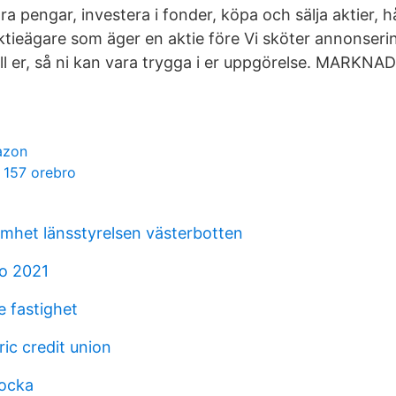
ra pengar, investera i fonder, köpa och sälja aktier, hå
ktieägare som äger en aktie före Vi sköter annonseri
ill er, så ni kan vara trygga i er uppgörelse. MARKN
azon
r 157 orebro
mhet länsstyrelsen västerbotten
o 2021
e fastighet
ric credit union
docka